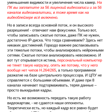
уменьшения видимости и увеличения числа камер.
На
ПК вы заплатите за 56 лицензий видеозаписи и за 56
каналов видеоаналитики, в тоже время как на
видеоблейзере всё включено.
Но в записи всегда основной поток, и он высокого
разрешения! - отвечают нам фокусники. Только вот,
чтобы записывать сжатые потоки, даже ПК не нужен,
достаточно IP-диска. Что тогда сравниваем? Здесь нет
никаких достижений. Гораздо важнее распаковывать
эти тяжелые потоки, чтобы анализировать нейронными
сетями. Сжатые потоки анализировать невозможно. И
вот тут открывается истина,
персональный компьютер
не тянет такую нагрузку, опять же потому, что у него
вообще нет чипов H.264/265
, а только программное
разжатие на базе центрального процессора. И ЦПУ не
справляется с большими объемами. И даже при 8
каналах начинает подтормаживать, теряя данные –
просто выкидывая кадры.
Но есть же возможность передать такую работу
видеокартам, - не сдаются наши оппоненты.
Теоретически есть, но каждый кадр все равно будет