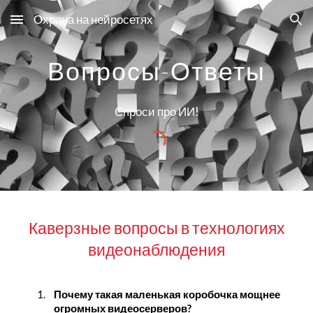
Охрана на нейросетях
Skip to main content
Skip to navigation
Вопросы-Ответы
Спроси про ИИ!
Каверзные вопросы в технологиях
видеонаблюдения
1.
Почему такая маленькая коробочка мощнее
огромных видеосерверов?