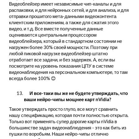
Видеоблейзер имеет независимые чип-каналы и для
распаковки, и для нейронных сетей, и для анализа, и для
отправки прошитого мета-данными видеоконтента
клиентским приложениям, а также для сжатия этого
видео, и т.д. Все вместе полученные данные
оцениваются центральным процессором
видеоблейзера, который в стандартном состоянии не
нагружен более 30% своей мощности. Поэтому при
любой пиковой нагрузке видеоблейзер штатно
отработает все задачи, и без задержек. А, если вы
посмотрите на уровень показания ЦПУ в системе
видеонаблюдения на персональном компьютере, то там
всегда более 100% 😊
13
.
И все-таки вы же не будете утверждать, что
ваши нейро-чипы мощнее карт nVidia?
Такое утверждать просто глупо, все могут сравнить
нашу спецификацию, которая почти полностью открыта.
Только вот применять супер дорогие карты nVidia в
большинстве задач видеонаблюдения - это как бить из
пушки по воробьям. Наши нейро-чипы отлично