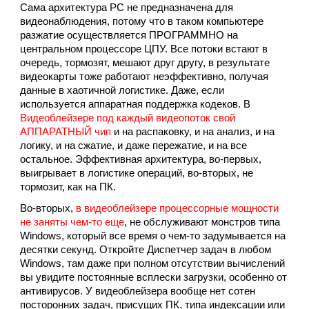
Сама архитектура PC не предназначена для
видеонаблюдения, потому что в таком компьютере
разжатие осуществляется ПРОГРАММНО на
центральном процессоре ЦПУ. Все потоки встают в
очередь, тормозят, мешают друг другу, в результате
видеокарты тоже работают неэффективно, получая
данные в хаотичной логистике. Даже, если
используется аппаратная поддержка кодеков. В
Видеоблейзере под каждый видеопоток свой
АППАРАТНЫЙ чип
и на распаковку, и на анализ, и на
логику, и на сжатие, и даже пережатие, и на все
остальное. Эффективная архитектура, во-первых,
выигрывает в логистике операций, во-вторых, не
тормозит, как на ПК.
Во-вторых,
в видеоблейзере процессорные мощности
не заняты чем-то еще
, не обслуживают монстров типа
Windows, который все время о чем-то задумывается на
десятки секунд. Откройте Диспетчер задач в любом
Windows, там даже при полном отсутствии вычислений
вы увидите постоянные всплески загрузки, особенно от
антивирусов. У видеоблейзера вообще нет сотен
посторонних задач, присущих ПК, типа индексации или