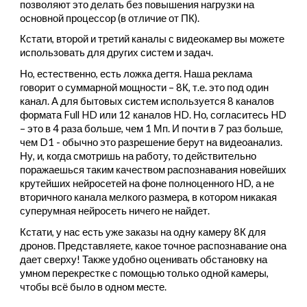
позволяют это делать без повышения нагрузки на
основной процессор (в отличие от ПК).
Кстати, второй и третий каналы с видеокамер вы можете
использовать для других систем и задач.
Но, естественно, есть ложка дегтя. Наша реклама
говорит о суммарной мощности – 8К, т.е. это под один
канал. А для бытовых систем используется 8 каналов
формата Full HD или 12 каналов HD. Но, согласитесь HD
– это в 4 раза больше, чем 1 Мп. И почти в 7 раз больше,
чем D1 - обычно это разрешение берут на видеоанализ.
Ну, и, когда смотришь на работу, то действительно
поражаешься таким качеством распознавания новейших
крутейших нейросетей на фоне полноценного HD, а не
вторичного канала мелкого размера, в котором никакая
суперумная нейросеть ничего не найдет.
Кстати, у нас есть уже заказы на одну камеру 8К для
дронов. Представляете, какое точное распознавание она
дает сверху! Также удобно оценивать обстановку на
умном перекрестке с помощью только одной камеры,
чтобы всё было в одном месте.