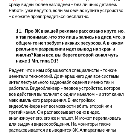
сразу видны более наглядней – без лишних деталей.
Работы уже ведутся, если вы сейчас купите устройство
– сможете проапгрейдиться бесплатно.
11.
Про 8К в вашей рекламе рассказано круто, но,
я так понимаю, что это лишь запись на диск, что, в
общем-то не требует никаких ресурсов. А в каком
реальном разрешении идет вывод на экран и
анализ? Как и все, вы берете второй канал чуть
ниже 1 Мп, типа D1?
Радует, что к нам обращаются специалисты - тонкие
ценители технологий. До вчерашнего дня все системы
интеллектуального видеонаблюдения именно так и
работали. Видеоблейзер – первое устройство, которое
все действия выполняет с одним каналом – и этот канал
максимального разрешения. В настройках
видеоблейзера нет возможности вбить второй или
третий канал. Он распаковывает одно видео,
анализирует его, его же и пишет. И может перепаковать
для выдачи видеосообщения. На мониторы также
распаковывается и выводится 8К. Аппаратные чипы