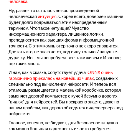
человека.
Ну, разве что осталась не воспроизведенной
человеческая
интуиция
. Скорее всего, доверие к машине
будет долго подрываться этим неопределенным
термином. Что такое интуиция? Чувство
информационного характера, лишенное логики,
преподносится как высшая форма информационной
точности. С этим компьютер точно не скоро справится.
Достать «то, не знаю чего», под силу только Иванушке-
дурачку. Но… мы попробуем, все-таки живем в Иванове,
где таких много.
И нам, как в сказке, сопутствует удача,
ONNX
очень
гармонично прижилась на новейших чипах
, созданных
специально под вычисления нейросети. И теперь вся
эта мощь размещается в маленькой коробочке, которая
заменяет дорогой компьютер с кучей безумно дорогих
"видюх" для нейросетей. Вы прекрасно знаете, даже по
нашим прайсам, как дорого обходятся видеосервера под
нейросети.
Главное, конечно, не бюджет, для безопасности нужна
как можно большая надежность и часто требуется