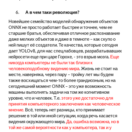
6.
А в чем таки революция?
Новейшее семейство моделей обнаружения объектов
ONNX не просто работает быстрее и точнее, чем ее
старшие братья, обеспечивая отличное распознавание
даже мелких объектов и даже в темноте – как скупо о
ней пишут её создатели. Те качества, которые сегодня
дает YOLOv8, для нас спецлабовцев, разрабатывавших
нейросети еще при царе Горохе, - это взрыв мозга.
Еще
никогда компьютеры не были так близки к
человекоподобному видению мира
. Жизнь не стоит на
месте, наверняка, через пару – тройку лет мы будем
также восхищаться чем-то более грандиозным, но на
сегодняшний момент ONNX – это уже возможность
машины выполнять задачи на том же когнитивном
уровне, что и человек. Т.е.
этого уже достаточно для
принятия компьютерного заключения как человеческое
мнение.
Всё, теперь нет разницы, кто принимает
решение в той или иной ситуации, когда речь касается
видения окружающего мира.
Да, ошибка возможна, но в
той же самой вероятности как у компьютера, так и у