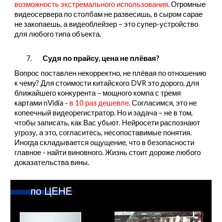
возможность экстремального использования
. Огромные
видеосервера по столбам не развесишь, в сыром сарае
не закопаешь, а видеоблейзер – это супер-устройство
для любого типа объекта.
7.
Судя по прайсу, цена не плёвая?
Вопрос поставлен некорректно, не плёвая по отношению
к чему? Для стоимости китайского DVR это дорого, для
ближайшего конкурента – мощного компа с тремя
картами nVidia -
в 10 раз дешевле
. Согласимся, это не
копеечный видеорегистратор. Но и задача – не в том,
чтобы записать, как Вас убьют. Нейросети распознают
угрозу, а это, согласитесь, несопоставимые понятия.
Иногда складывается ощущение, что в безопасности
главное - найти виновного. Жизнь стоит дороже любого
доказательства вины.