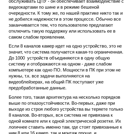
обслуживать ЦПУ - он обеспечивает взаимодействие с
видеокартами по шине и в режиме бешеной
очередности. К тому же, по нашей практике никто так и
не добился надежности в этом процессе. Обычно все
заканчивается тем, что пользователю предлагают
отключить такую поддержку или использовать ее в
самом слабом проявлении.
Если 8 каналов камер идет на одно устройство, это не
значит, что система получается какая-то ограниченная.
До 1000 устройств объединяются в одну общую
систему и отображаются на одном - даже слабом
компьютере как одно ПО. Мощности в ПК при этом не
нужны, т.к. все задачи выполняются на
видеоблейзерах, на общий ПК поступают уже
предобработанные данные.
Более того, такая архитектура на несколько порядков
выше по отказоустойчивости. Во-первых, даже при
выходе из строя любого устройства вы теряете только
8 каналов. Во-вторых, вся система не привязана к
одной комнате или к одной электрической розетке. Их
логичнее ставить именно там, где стоят привязанные к
ним 8 или 16 камер, так и монтаж проще, и