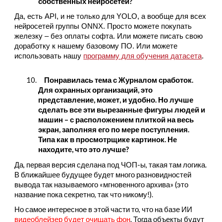
собственных нейросетей?
Да, есть API, и не только для YOLO, а вообще для всех
нейросетей группы ONNX. Просто можете покупать
железку – без оплаты софта. Или можете писать свою
доработку к нашему базовому ПО. Или можете
использовать нашу
программу для обучения датасета
.
10.
Понравилась тема с Журналом сработок.
Для охранных организаций, это
представление, может, и удобно. Но лучше
сделать все эти вырезанные фигуры людей и
машин – с расположением плиткой на весь
экран, заполняя его по мере поступления.
Типа как в просмотрщике картинок. Не
находите, что это лучше?
Да, первая версия сделана под ЧОП-ы, такая там логика.
В ближайшее будущее будет много разновидностей
вывода так называемого «мгновенного архива» (это
название пока секретно, так что никому!).
Но самое интересное в этой части то, что на базе ИИ
видеоблейзер будет очищать фон
. Тогда объекты будут