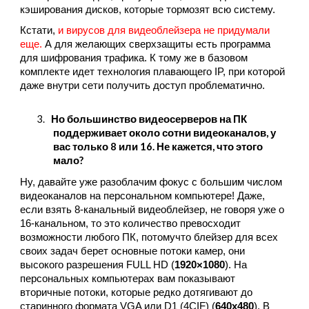
кэширования дисков, которые тормозят всю систему.
Кстати,
и вирусов для видеоблейзера не придумали
еще.
А для желающих сверхзащиты есть программа
для шифрования трафика. К тому же в базовом
комплекте идет технология плавающего IP, при которой
даже внутри сети получить доступ проблематично.
3
.
Но большинство видеосерверов на ПК
поддерживает около сотни видеоканалов, у
вас только 8 или 16. Не кажется, что этого
мало?
Ну, давайте уже разоблачим фокус с большим числом
видеоканалов на персональном компьютере! Даже,
если взять 8-канальный видеоблейзер, не говоря уже о
16-канальном, то это количество превосходит
возможности любого ПК, потомучто блейзер для всех
своих задач берет основные потоки камер, они
высокого разрешения FULL HD (
1920×1080
). На
персональных компьютерах вам показывают
вторичные потоки, которые редко дотягивают до
старинного формата VGA или D1 (4CIF) (
640х480
). В