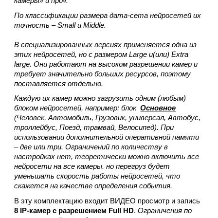
камеры» и проч.
По классификации размера дата-сета нейросетей их
точность – Small и Middle.
В специализированных версиях применяется одна из
этих нейросетей, но с размером Large и(или) Extra
large. Они работают на высоком разрешении камер и
требует значительно больших ресурсов, поэтому
поставляется отдельно.
Каждую их камер можно загрузить одним (любым)
блоком нейросетей, например: блок
Основное
(Человек, Автомобиль, Грузовик, универсал, Автобус,
троллейбус, Поезд, трамвай, Велосипед). При
использовании дополнительной оперативной памяти
– две или три. Ограничений по количеству в
настройках нет, теоретически можно включить все
нейросети на все камеры. но перегруз будет
уменьшать скорость работы нейросетей, что
скажется на качестве определения события.
В эту комплектацию входит ВИДЕО просмотр и запись
8 IP-камер с разрешением Full HD
.
Ограничения по