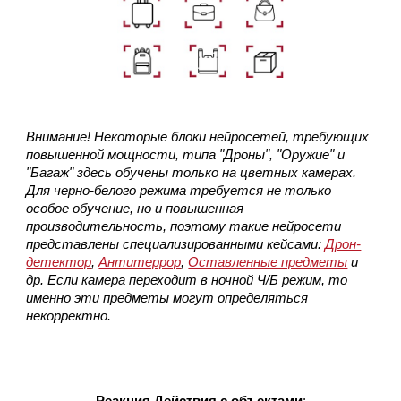
Внимание! Некоторые
блок
и
нейросет
ей, требующих
повышенной мощности, типа
"Дроны", "Оружие" и
"Багаж" здесь обучены только на цветных камерах.
Для черно-белого режима требуется не только
особое обучение, но и повышенная
производительность, поэтому такие нейросети
представлены специализированными кейсами:
Дрон-
детектор
,
Антитеррор
,
Оставленные предметы
и
др
. Если каме
ра переходит в ночной Ч/Б режим, то
именно эти предметы могут определяться
некорректно.