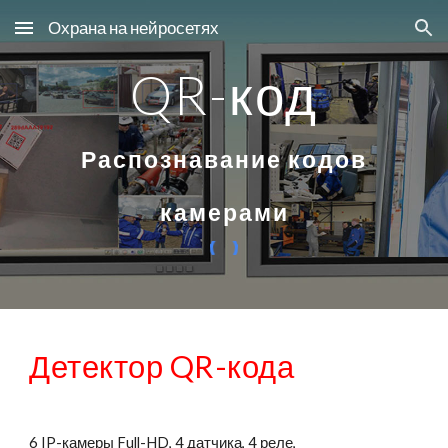
Охрана на нейросетях
Skip to main content
Skip to navigation
QR-код
Распознавание кодов
камерами
Детектор
QR-
кода
6 IP-камеры Full-HD, 4 датчика, 4 реле,