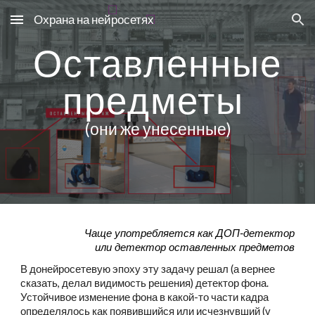
Охрана на нейросетях
Skip to main content
Skip to navigation
Оставленные
предметы
(они же унесенные)
Чаще употребляется как ДОП-детектор
или детектор оставленных предметов
В донейросетевую эпоху эту задачу решал (а вернее
сказать, делал видимость решения) детектор фона.
Устойчивое изменение фона в какой-то части кадра
определялось как появившийся или исчезнувший (у