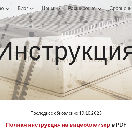
во
Блог
Цены
Расширения
Сравнени
ip to main content
Skip to navigat
Инструкци
Последнее обновление 19.10.2025
Полная инструкция на видеоблейзер
в PDF