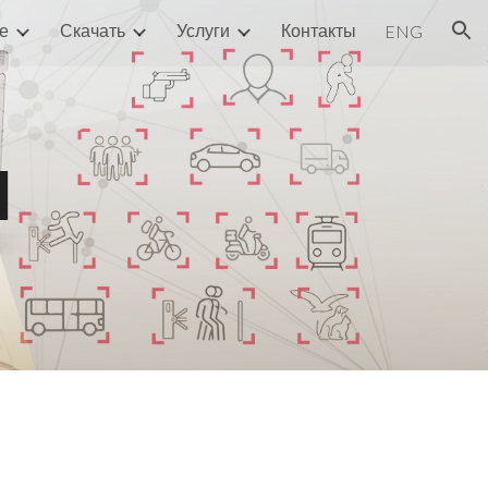
е
Скачать
Услуги
Контакты
ENG
ion
я