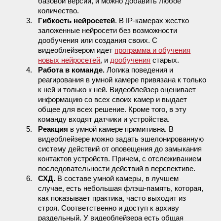
базовой версии, и можно добавить любое
количество.
3.
Гибкость нейросетей
. В IP-камерах жестко
заложенные нейросети без возможности
дообучения или создания своих. С
видеоблейзером идет
программа и обучения
новых нейросетей
, и
дообучения
старых.
4.
Работа в команде.
Логика поведения и
реагирования в умной камере привязана к только
к ней и только к ней. Видеоблейзер оценивает
информацию со всех своих камер и выдает
общее для всех решение. Кроме того, в эту
команду входят датчики и устройства.
5.
Реакция
в умной камере примитивна. В
видеоблейзере можно задать эшелонированную
систему действий от оповещения до замыкания
контактов устройств. Причем, с отслеживанием
последовательности действий в перспективе.
6.
СХД.
В составе умной камеры, в лучшем
случае, есть небольшая флэш-память, которая,
как показывает практика, часто выходит из
строя. Соответственно и доступ к архиву
раздельный. У видеоблейзера есть общая