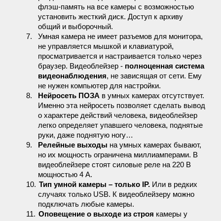
флэш-память на все камеры с возможностью
установить жесткий диск. Доступ к архиву
общий и выборочный.
7.
Умная камера не имеет разъемов для монитора,
не управляется мышкой и клавиатурой,
просматривается и настраивается только через
браузер. Видеоблейзер -
полноценная система
видеонаблюдения
, не зависящая от сети. Ему
не нужен компьютер для настройки.
8.
Нейросеть ПОЗА
в умных камерах отсутствует.
Именно эта нейросеть позволяет сделать вывод
о характере действий человека, видеоблейзер
легко определяет упавшего человека, поднятые
руки, даже поднятую ногу…
9.
Релейные выходы
на умных камерах бывают,
но их мощность ограничена миллиамперами. В
видеоблейзере стоят силовые реле на 220 В
мощностью 4 А.
10.
Тип умной камеры – только IP.
Или в редких
случаях только USB. К видеоблейзеру можно
подключать любые камеры.
11.
Оповещение о выходе из строя
камеры у